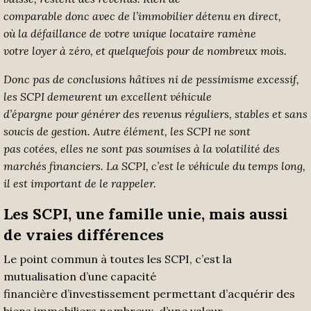
comparable
donc
avec
de l’immobilier détenu en direct,
o
ù
la défaillance d
e votre unique locataire
ramène
votre
loyer
à zéro
,
et quelquefois pour de nombreux mois
.
Donc pas de conclusions hâtives ni de pessimisme
excessif
,
les SCPI demeurent
un
excellent
véhicule
d’
épargne
pour
génér
er
des revenus
réguliers, stables et sans
sou
c
i
s
de gestion
.
Autre élément,
les SCPI
ne sont
pas
c
o
té
es
,
elles ne sont pas
soumis
es
à la volatilité des
marchés financiers. La SCPI, c’est le véhicule du temps long,
il est important de le rappeler.
Les SCPI,
une famille unie
, mais aussi
de vraies
différences
Le point commun à toutes les SCPI, c’est la
mutualisation d’une capacité
financière d’investissement permettant d’acquérir des