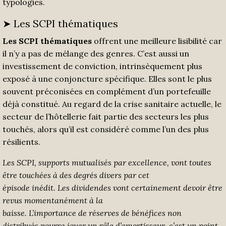
typologies.
➤ Les SCPI thématiques
Les SCPI thématiques
offrent une meilleure lisibilité car
il n’y a pas de mélange des genres. C’est aussi un
investissement de conviction, intrinsèquement plus
exposé à une conjoncture spécifique. Elles sont le plus
souvent préconisées en complément d’un portefeuille
déjà constitué. Au regard de la crise sanitaire actuelle, le
secteur de l’hôtellerie fait partie des secteurs les plus
touchés, alors qu’il est considéré comme l’un des plus
résilients.
Les SCPI
,
supports mutualisés par excellence
, vont toutes
être
touchées à des d
e
grés divers
par
cet
épisode
inédit
.
Le
s
dividendes vont
certainement devoir être
revu
s momentanément
à la
baisse
.
L
’
importance
de
réserves
de bénéfices non
distribués
pourra jouer
un rôle d’amortisseur
,
c’est un point