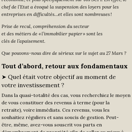
chef de l’Etat a évoqué
la suspension des loyers
pour les
entreprises en difficultés
…
et elles sont nombreuses
!
P
rise de recul
,
compr
éhension
du
secteur
et
des
métiers
de
«
l’immobilier
papier
» sont les
clés
d
e
l’apaise
ment.
Que pouvons-nous dire de sérieux sur le sujet
au
27 Mars
?
Tout d’abord,
retour aux fondamentaux
➤ Quel était votre objectif au moment de
votre investissement ?
Dans la quasi-totalité des cas, vous recherchiez le moyen
de vous constituer des revenus à terme (pour la
retraite), voire immédiats. Ces revenus, vous les
souhaitiez réguliers et sans soucis de gestion. Peut-
être, même, avez-vous souscrit vos parts en