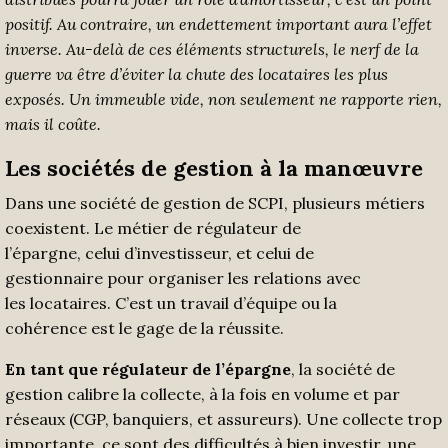
positif
. Au contraire
, un
endettement
important aura l’effet
inve
rse.
Au-delà
de ces éléments structurels
, l
e nerf de la
guerre va être
d’éviter
l
a chute
des locataires
les
plus
exposés
.
Un
immeuble vide
, non seulement ne rapporte rien,
mais il coûte
.
L
es sociétés de gestion
à la
manœuvre
Dans une société de gestion de SCPI, plusieurs métiers
coexistent. Le métier de régulateur de
l’épargne, celui d’investisseur, et celui de
gestionnaire pour organiser les relations avec
les locataires. C’est un travail d’équipe ou la
cohérence est le gage de la réussite.
En tant que régulateur de l’épargne
, la société de
gestion calibre la collecte, à la fois en volume et par
réseaux (CGP, banquiers, et assureurs). Une collecte trop
importante, ce sont des difficultés à bien investir, une