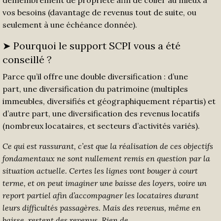
démembrement de propriété afin de coller au mieux à
vos besoins (davantage de revenus tout de suite, ou
seulement à une échéance donnée).
➤ Pourquoi le support SCPI vous a été
conseillé ?
Parce qu’il offre une double diversification : d’une
part, une diversification du patrimoine (multiples
immeubles, diversifiés et géographiquement répartis) et
d’autre part, une diversification des revenus locatifs
(nombreux locataires, et secteurs d’activités variés).
Ce qui est rassurant, c’est que
la réalisation
de
ces objectifs
fondamentaux ne sont
nullement
remis en question par
la
situation actuelle
. C
ertes les lignes
vont bouger
à court
terme
,
et
on peut imaginer un
e
baisse des loyers
, voire un
report partiel
afin d’
accompagner les locataires d
urant
leurs
difficultés passagères
.
Mais
des revenus
,
même
en
baisse
,
restent des revenus
. R
ien
de